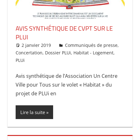
AVIS SYNTHÉTIQUE DE CVPT SUR LE
PLUI
2 janvier 2019
uncentrevillepourtous
Communiqués de presse
,
Concertation
,
Dossier PLUi
,
Habitat - Logement
,
PLUi
Avis synthétique de l’Association Un Centre
Ville pour Tous sur le volet « Habitat » du
projet de PLUi en
Lire la suite