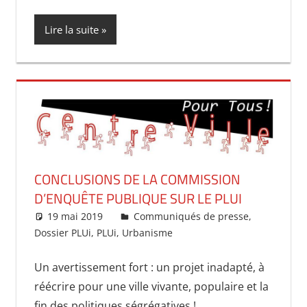
Lire la suite
CONCLUSIONS DE LA COMMISSION
D’ENQUÊTE PUBLIQUE SUR LE PLUI
19 mai 2019
uncentrevillepourtous
Communiqués de presse
,
Dossier PLUi
,
PLUi
,
Urbanisme
Un avertissement fort : un projet inadapté, à
réécrire pour une ville vivante, populaire et la
fin des politiques ségrégatives !