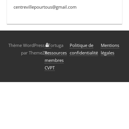
centrevillepourtous@gmail.com
Thème WordPress : Tortuga
Politique de
Mentions
par ThemeZee.
Ressources
confidentialité
légales
membres
CVPT