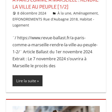
LA VILLE AU PEUPLE [1/2]
8 décembre 2024
delfe
À la une
,
Aménagement
,
EFFONDREMENTS Rue d'Aubagne 2018
,
Habitat -
Logement
¨/ https://www.revue-ballast.fr/a-paris-
comme-a-marseille-rendre-la-ville-au-peuple-
1-2/¨ Article Ballast du 1er novembre 2024
Extrait : Le 7 novembre 2024 s’ouvrira à
Marseille le procès des
Lire la suite