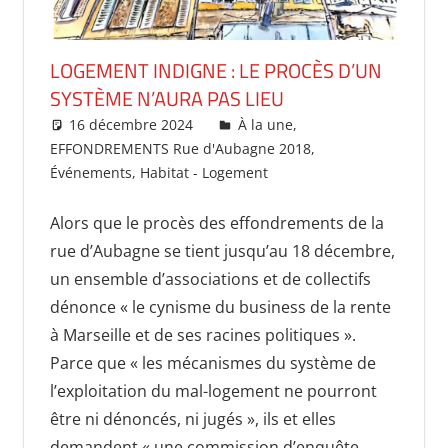
LOGEMENT INDIGNE : LE PROCÈS D’UN
SYSTÈME N’AURA PAS LIEU
16 décembre 2024
delfe
À la une
,
EFFONDREMENTS Rue d'Aubagne 2018
,
Événements
,
Habitat - Logement
Laisser un
commentaire
Alors que le procès des effondrements de la
rue d’Aubagne se tient jusqu’au 18 décembre,
un ensemble d’associations et de collectifs
dénonce « le cynisme du business de la rente
à Marseille et de ses racines politiques ».
Parce que « les mécanismes du système de
l’exploitation du mal-logement ne pourront
être ni dénoncés, ni jugés », ils et elles
demandent « une commission d’enquête