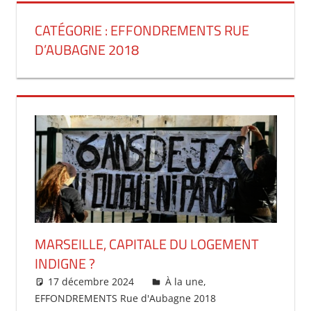
CATÉGORIE :
EFFONDREMENTS RUE
D’AUBAGNE 2018
MARSEILLE, CAPITALE DU LOGEMENT
INDIGNE ?
17 décembre 2024
delfe
À la une
,
EFFONDREMENTS Rue d'Aubagne 2018