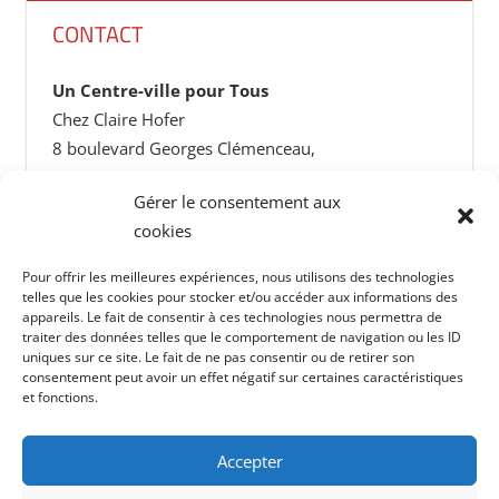
CONTACT
Un Centre-ville pour Tous
Chez Claire Hofer
8 boulevard Georges Clémenceau,
13004 Marseille
Gérer le consentement aux
cookies
centrevillepourtous@gmail.com
Pour offrir les meilleures expériences, nous utilisons des technologies
telles que les cookies pour stocker et/ou accéder aux informations des
appareils. Le fait de consentir à ces technologies nous permettra de
traiter des données telles que le comportement de navigation ou les ID
uniques sur ce site. Le fait de ne pas consentir ou de retirer son
Thème WordPress : Tortuga
Politique de
Mentions
consentement peut avoir un effet négatif sur certaines caractéristiques
et fonctions.
par ThemeZee.
Ressources
confidentialité
légales
membres
Accepter
CVPT