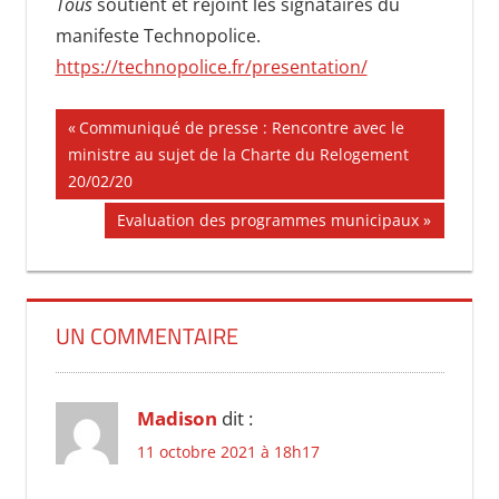
Tous
soutient et rejoint les signataires du
manifeste Technopolice.
https://technopolice.fr/presentation/
Navigation
Publication
Communiqué de presse : Rencontre avec le
précédente :
ministre au sujet de la Charte du Relogement
de
20/02/20
l’article
Publication
Evaluation des programmes municipaux
suivante :
UN COMMENTAIRE
Madison
dit :
11 octobre 2021 à 18h17