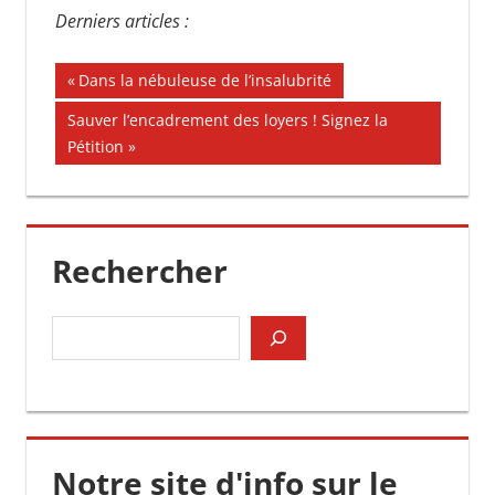
Derniers articles :
Navigation
Publication
Dans la nébuleuse de l’insalubrité
précédente :
de
Publication
Sauver l’encadrement des loyers ! Signez la
suivante :
Pétition
l’article
Rechercher
Rechercher
Notre site d'info sur le