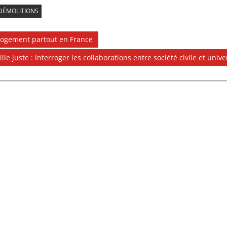
DÉMOLITIONS
e logement partout en France
lle juste : interroger les collaborations entre société civile et unive