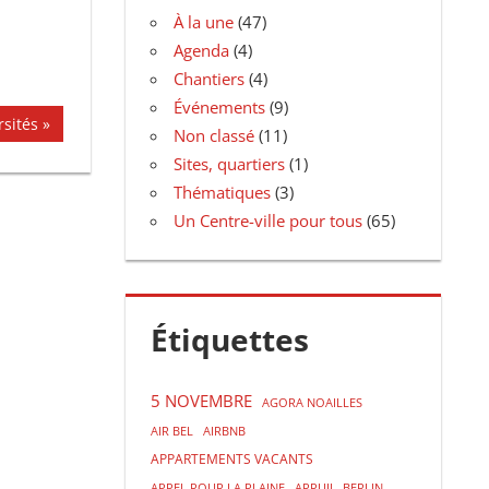
À la une
(47)
Agenda
(4)
Chantiers
(4)
Événements
(9)
rsités
Non classé
(11)
Sites, quartiers
(1)
Thématiques
(3)
Un Centre-ville pour tous
(65)
Étiquettes
5 NOVEMBRE
AGORA NOAILLES
AIR BEL
AIRBNB
APPARTEMENTS VACANTS
APPEL POUR LA PLAINE
APPUII
BERLIN