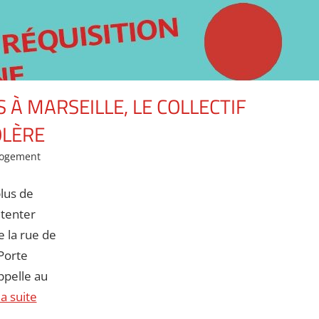
 À MARSEILLE, LE COLLECTIF
OLÈRE
Logement
plus de
 tenter
 la rue de
 Porte
appelle au
la suite