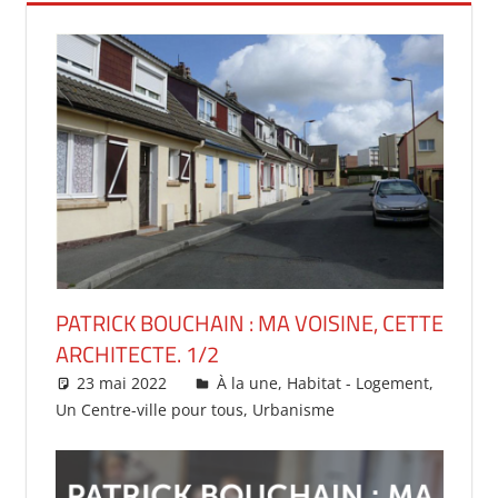
PATRICK BOUCHAIN : MA VOISINE, CETTE
ARCHITECTE. 1/2
23 mai 2022
christopheapprill
À la une
,
Habitat - Logement
,
Un Centre-ville pour tous
,
Urbanisme
Un
commentaire